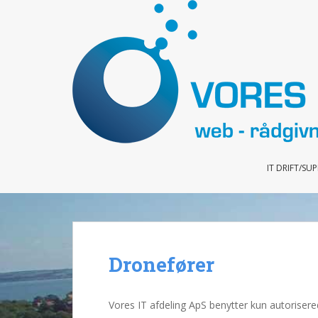
S
k
i
p
t
o
m
a
i
n
IT DRIFT/SU
c
o
n
t
e
n
Dronefører
t
Vores IT afdeling ApS benytter kun autorisere