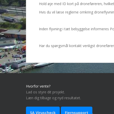
Hold øje med ID kort på droneføreren, hvilket 
Hvis du vil læse reglerne omkring droneflyvni
Inden flyvning i tæt bebyggelse informeres Pol
Har du spørgsmål kontakt venligst dronefører
Hvorfor vente?
Lad os styre dit projekt.
Læn dig tilbage og nyd resultatet.
SA Viruscheck
Fjernsupport
.