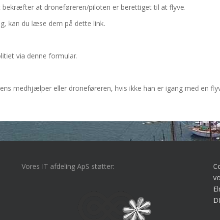
bekræfter at droneføreren/piloten er berettiget til at flyve.
ng, kan du læse dem på dette link.
itiet via denne formular.
ens medhjælper eller droneføreren, hvis ikke han er igang med en fly
Vores IT afdeling ApS støtter:
C
vo
El
D