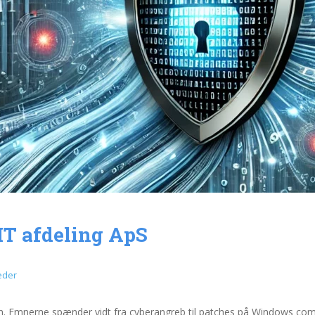
IT afdeling ApS
eder
gen. Emnerne spænder vidt fra cyberangreb til patches på Windows co