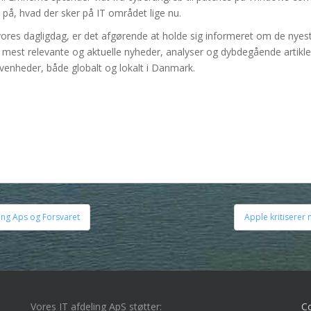
e på, hvad der sker på IT området lige nu.
af vores dagligdag, er det afgørende at holde sig informeret om de nye
de mest relevante og aktuelle nyheder, analyser og dybdegående arti
enheder, både globalt og lokalt i Danmark.
ling Aps og Forsvaret
Apple kritiserer
Vores IT afdeling ApS støtter:
C