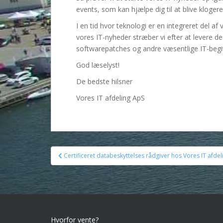
events, som kan hjælpe dig til at blive kloger
I en tid hvor teknologi er en integreret del 
vores IT-nyheder stræber vi efter at levere 
softwarepatches og andre væsentlige IT-begiv
God læselyst!
De bedste hilsner
Vores IT afdeling ApS
Indlægsnavigation
Certificeret databeskyttelses rådgiver hos Vores IT afde
Hvorfor vente?