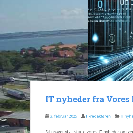
IT nyheder fra Vores 
3. februar 2025
IT-redaktøren
IT nyh
Så prøver vi at starte vores IT nyheder op i