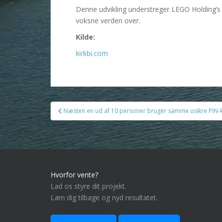
Denne udvikling understreger LEGO Holding’s 
voksne verden over.
Kilde:
kirkbi.com
Indlægsnavigation
Næsten en ud af 10 personer bruger samme usikre PIN-
Hvorfor vente?
Lad os styre dit projekt.
Læn dig tilbage og nyd resultatet.