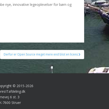
be nye, innovative legeoplevelser for børn og
Derfor er Open Source meget mere end blot en licens
opyright © 2015-2026
resITafdeling.dk
mevej 6 st. 3
K-7600 Struer