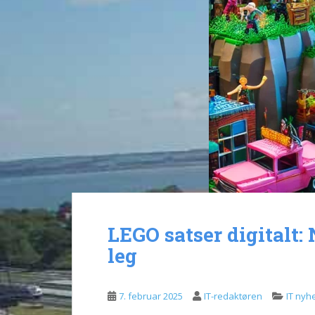
LEGO satser digitalt:
leg
7. februar 2025
IT-redaktøren
IT nyh