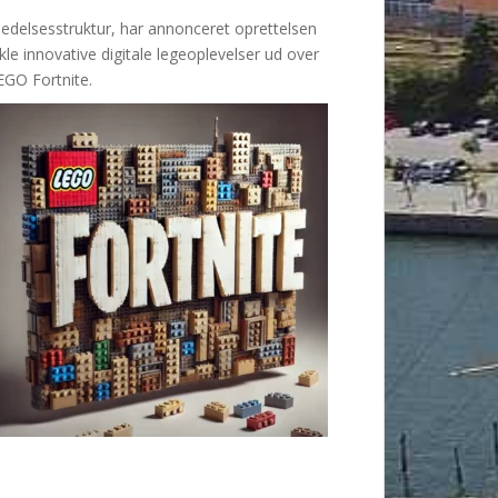
ledelsesstruktur, har annonceret oprettelsen
e innovative digitale legeoplevelser ud over
EGO Fortnite.