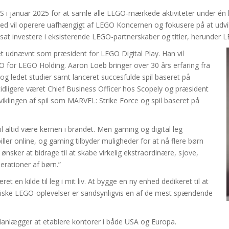
S i januar 2025 for at samle alle LEGO-mærkede aktiviteter under én 
ed vil operere uafhængigt af LEGO Koncernen og fokusere på at udvikl
at investere i eksisterende LEGO-partnerskaber og titler, herunder L
et udnævnt som præsident for LEGO Digital Play. Han vil
CEO for LEGO Holding. Aaron Loeb bringer over 30 års erfaring fra
 og ledet studier samt lanceret succesfulde spil baseret på
idligere været Chief Business Officer hos Scopely og præsident
klingen af spil som MARVEL: Strike Force og spil baseret på
il altid være kernen i brandet. Men gaming og digital leg
ller online, og gaming tilbyder muligheder for at nå flere børn
nsker at bidrage til at skabe virkelig ekstraordinære, sjove,
erationer af børn.”
et en kilde til leg i mit liv. At bygge en ny enhed dedikeret til at
agiske LEGO-oplevelser er sandsynligvis en af de mest spændende
planlægger at etablere kontorer i både USA og Europa.