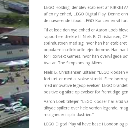
LEGO Holding, der blev etableret af KIRKBI A/
af en ny enhed, LEGO Digital Play. Denne enh
de nuværende tilbud. LEGO Koncernen vil forts
Til at lede den nye enhed er Aaron Loeb blev
rapportere direkte til Niels B. Christiansen, 
spilindustrien med sig, hvor han har etableret
populære intellektuelle ejendomme. Han har t
for FoxNext Games, hvor han overvågede udvi
Avatar, The Simpsons og Aliens.
Niels B. Christiansen udtaler: “LEGO klodsen v
fortsætter med at vokse stærkt. Flere børn spi
med innovative legeoplevelser. LEGO brandet ø
positive og sikre oplevelser for fremtidige gen
Aaron Loeb tilføjer: “LEGO klodser har altid vær
tilbyde spillere over hele verden legende, m
muligheder i spilindustrien.”
LEGO Digital Play vil have base i London og 