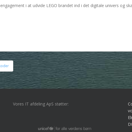
engagement i at udvide LEGO brandet ind i det digitale univers og ska
koder
Vores IT afdeling ApS støtter:
C
vo
El
D