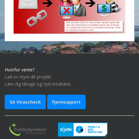
Hvorfor vente?
Lad os styre dit projekt.
Læn dig tilbage og nyd resultatet.
SA Viruscheck
Fjernsupport
.