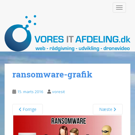
S
TOGGLE
k
i
p
t
o
m
a
i
n
ransomware-grafik
c
o
n
15. marts 2016
voresit
t
e
n
Forrige
Næste
t