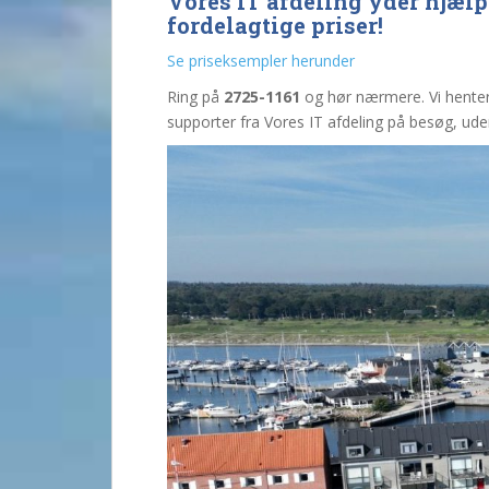
Vores IT afdeling yder hjælp 
fordelagtige priser!
Se priseksempler herunder
Ring på
2725-1161
og hør nærmere. Vi henter 
supporter fra Vores IT afdeling på besøg, ud