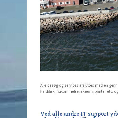
Alle besøg og services afsluttes med en genn
harddisk, hukommelse, skærm, printer etc. og s
Ved alle andre IT support yde