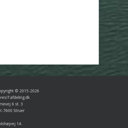
opyright © 2015-2026
resITafdeling.dk
mevej 6 st. 3
K-7600 Struer
lshøjvej 1A