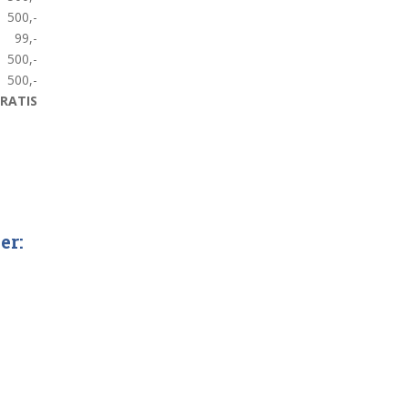
500,-
99,-
500,-
500,-
RATIS
er: