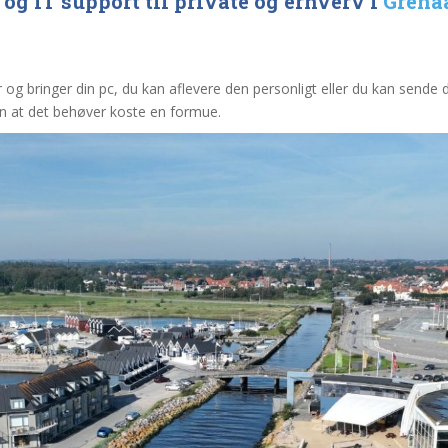
og IT support til private og erhverv i
Grena
og bringer din pc, du kan aflevere den personligt eller du kan sende
en at det behøver koste en formue.