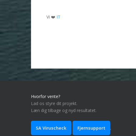
Vi ❤️
I
T
Hvorfor vente?
Lad os styre dit projekt.
Læn dig tilbage og nyd resultatet.
SA Viruscheck
Fjernsupport
.