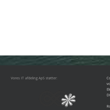
Vores IT afdeling ApS støtter:
C
vo
El
D
Ro