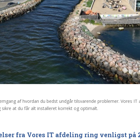
emgang af hvordan du bedst undgår tilsvarende problemer. Vores IT a
ikre at du får alt installeret korrekt og optimalt.
lser fra Vores IT afdeling ring venligst på 2