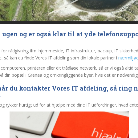
 ugen og er også klar til at yde telefonsupport
or rådgivning ifm. hjemmeside, IT infrastruktur, backup, IT sikkerhed e
, så kan du finde Vores IT afdeling som din lokale partner i
nærmiljøe
omputeren, printeren eller dit trådløse netværk, så er vi også altid 
 din bopæl i Grenaa og omkringliggende byer, hvis det er nødvendig
r du kontakter Vores IT afdeling, så ring nu
.
og rykker hurtigt ud for at hjælpe med dine IT udfordringer, hvad enten