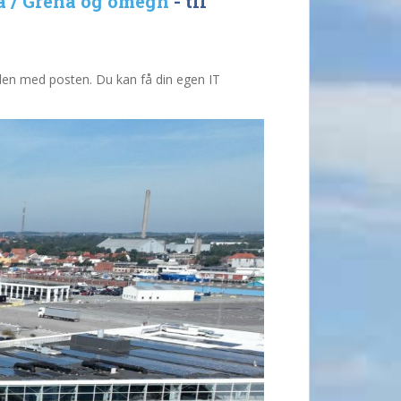
a / Grenå og omegn
- til
 den med posten. Du kan få din egen IT