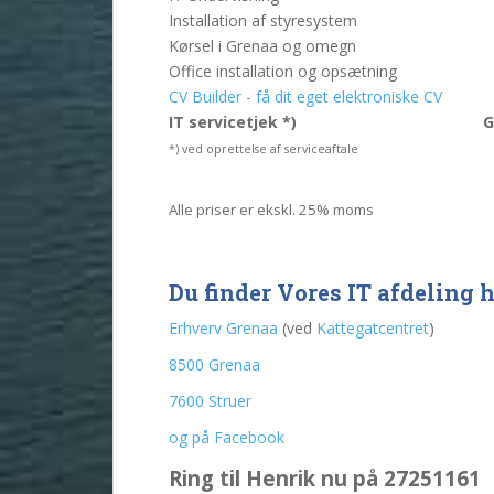
Installation af styresystem
Kørsel i Grenaa og omegn
Office installation og opsætning
CV Builder - få dit eget elektroniske CV
IT servicetjek *)
G
*) ved oprettelse af serviceaftale
Alle priser er ekskl. 25% moms
Du finder Vores IT afdeling h
Erhverv
Grenaa
(ved
Kattegatcentret
)
8500
Grenaa
7600
Struer
og
på
Facebook
Ring til Henrik nu på 27251161