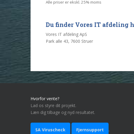
Alle priser er ekskl. 25% moms
Du finder Vores IT afdeling h
Vores IT afdeling ApS
Park alle 43, 7600 Struer
Hvorfor vente?
Lad os styre dit projekt.
Læn dig tilbage og nyd resultatet.
SA Viruscheck
Fjernsupport
.