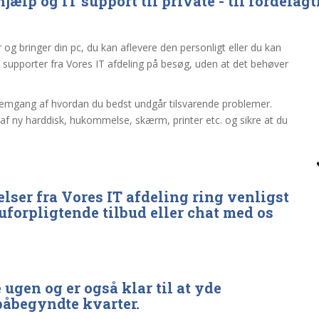
ælp og IT support til private - til fordelagt
og bringer din pc, du kan aflevere den personligt eller du kan
supporter fra Vores IT afdeling på besøg, uden at det behøver
nemgang af hvordan du bedst undgår tilsvarende problemer.
af ny harddisk, hukommelse, skærm, printer etc. og sikre at du
lser fra Vores IT afdeling ring venligst
 uforpligtende tilbud eller chat med os
e ugen og er også klar til at yde
 påbegyndte kvarter.