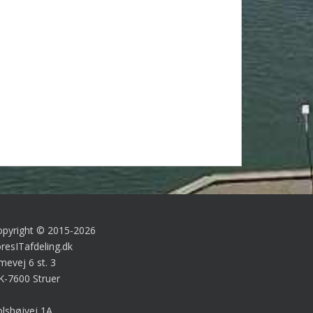
opyright © 2015-2026
resITafdeling.dk
mevej 6 st. 3
K-7600 Struer
lshøjvej 1A