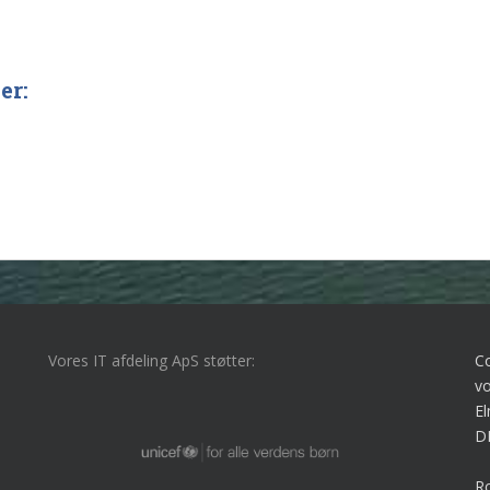
er:
Vores IT afdeling ApS støtter:
C
vo
El
D
Ro