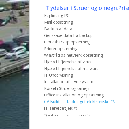
IT ydelser i Struer og omegn:
Pris
Fejlfinding PC
Mail opsætning
Backup af data
Genskabe data fra backup
Cloud/backup opsætning
Printer opsætning
Wifi/trådløs netværk opsætning
Hjælp til fjernelse af virus
Hjælp til fjernelse af malware
IT Undervisning
Installation af styresystem
Kørsel i Struer og omegn
Office installation og opsætning
CV Builder - få dit eget elektroniske CV
IT servicetjek *)
*) ved oprettelse af serviceaftale