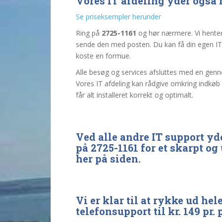
Vores IT afdeling yder også hj
Se priseksempler herunder
Ring på
2725-1161
og hør nærmere. Vi henter 
sende den med posten. Du kan få din egen IT 
koste en formue.
Alle besøg og services afsluttes med en gen
Vores IT afdeling kan rådgive omkring indkøb 
får alt installeret korrekt og optimalt.
Ved alle andre IT support yde
på 2725-1161 for et skarpt og
her på siden.
Vi er klar til at rykke ud hel
telefonsupport til kr. 149 pr.