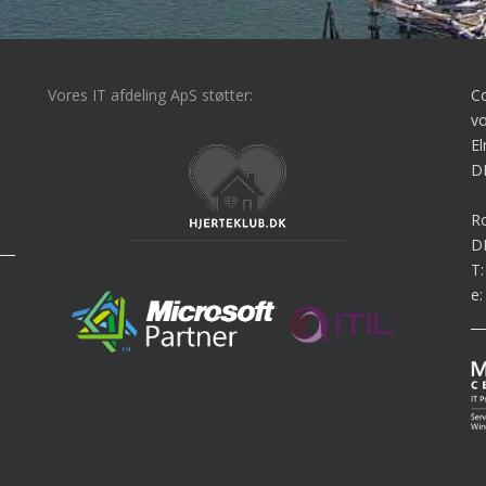
Vores IT afdeling ApS støtter:
C
vo
El
D
Ro
D
T
e: