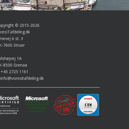
opyright © 2015-2026
resITafdeling.dk
mevej 6 st. 3
K-7600 Struer
lshøjvej 1A
K-8500 Grenaa
: +45 2725 1161
 info@voresitafdeling.dk