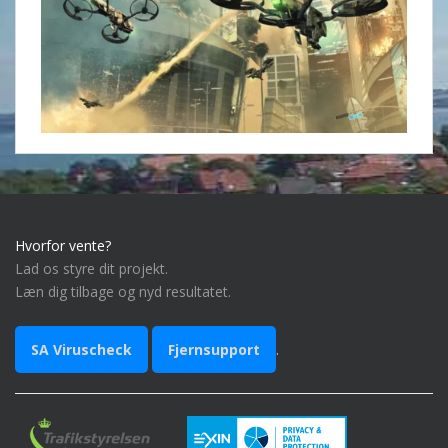
Hvorfor vente?
Lad os styre dit projekt.
Læn dig tilbage og nyd resultatet.
SA Viruscheck
Fjernsupport
.