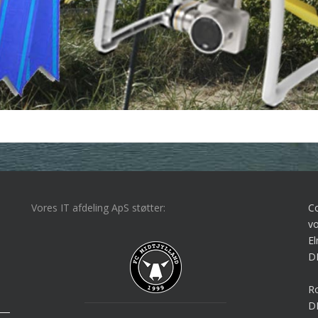
Vores IT afdeling ApS støtter:
C
vo
El
D
Ro
D