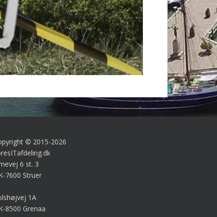
opyright © 2015-2026
resITafdeling.dk
mevej 6 st. 3
K-7600 Struer
lshøjvej 1A
K-8500 Grenaa