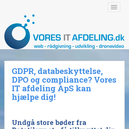
S
TOGGLE
k
i
p
t
o
m
a
i
n
GDPR, databeskyttelse,
c
o
DPO og compliance? Vores
n
IT afdeling ApS kan
t
hjælpe dig!
e
n
t
Undgå store bøder fra