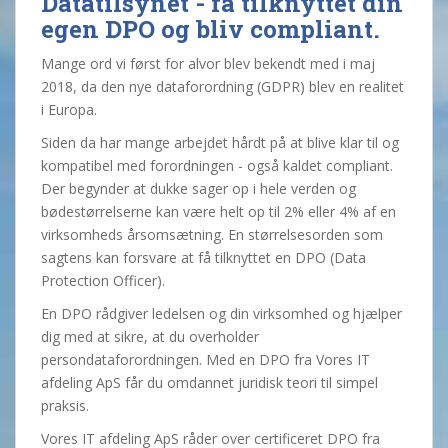
Datatilsynet - få tilknyttet din
egen DPO og bliv compliant.
Mange ord vi først for alvor blev bekendt med i maj
2018, da den nye dataforordning (GDPR) blev en realitet
i Europa.
Siden da har mange arbejdet hårdt på at blive klar til og
kompatibel med forordningen - også kaldet compliant.
Der begynder at dukke sager op i hele verden og
bødestørrelserne kan være helt op til 2% eller 4% af en
virksomheds årsomsætning. En størrelsesorden som
sagtens kan forsvare at få tilknyttet en DPO (Data
Protection Officer).
En DPO rådgiver ledelsen og din virksomhed og hjælper
dig med at sikre, at du overholder
persondataforordningen. Med en DPO fra Vores IT
afdeling ApS får du omdannet juridisk teori til simpel
praksis.
Vores IT afdeling ApS råder over certificeret DPO fra