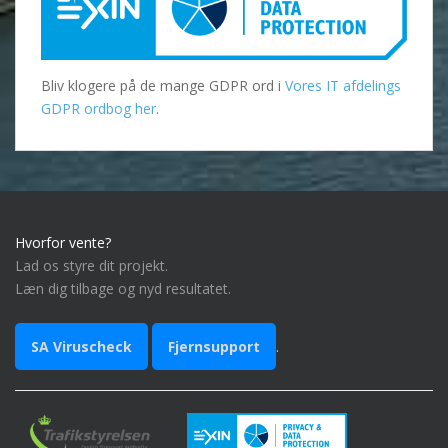
Bliv klogere på de mange GDPR ord i
Vores IT afdelings
GDPR ordbog her
.
Hvorfor vente?
Lad os styre dit projekt.
Læn dig tilbage og nyd resultatet.
SA Viruscheck
Fjernsupport
.