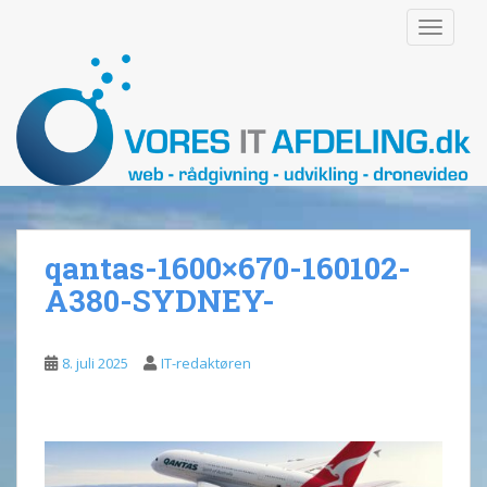
S
TOGGLE
k
i
p
t
o
m
a
i
n
qantas-1600×670-160102-
c
o
A380-SYDNEY-
n
t
e
8. juli 2025
IT-redaktøren
n
t