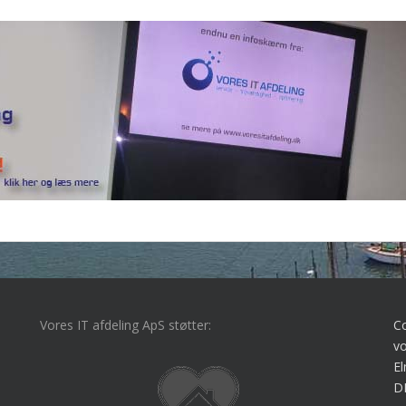
Vores IT afdeling ApS støtter:
C
vo
El
D