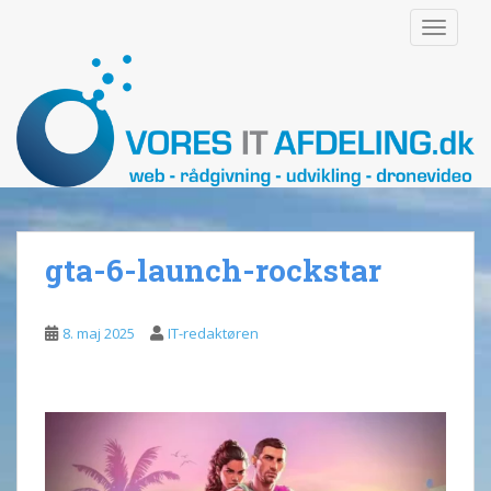
S
TOGGLE
k
i
p
t
o
m
a
i
n
gta-6-launch-rockstar
c
o
n
8. maj 2025
IT-redaktøren
t
e
n
t