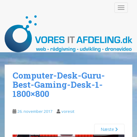
S
TOGGLE
k
i
p
t
o
m
a
i
n
Computer-Desk-Guru-
c
o
Best-Gaming-Desk-1-
n
1800×800
t
e
n
26. november 2017
voresit
t
Næste