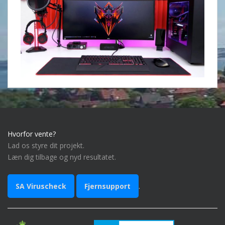
Hvorfor vente?
Lad os styre dit projekt.
Læn dig tilbage og nyd resultatet.
SA Viruscheck
Fjernsupport
.