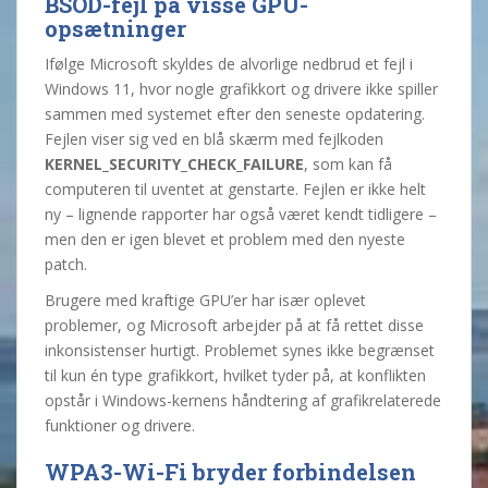
BSOD-fejl på visse GPU-
opsætninger
Ifølge Microsoft skyldes de alvorlige nedbrud et fejl i
Windows 11, hvor nogle grafikkort og drivere ikke spiller
sammen med systemet efter den seneste opdatering.
Fejlen viser sig ved en blå skærm med fejlkoden
KERNEL_SECURITY_CHECK_FAILURE
, som kan få
computeren til uventet at genstarte. Fejlen er ikke helt
ny – lignende rapporter har også været kendt tidligere –
men den er igen blevet et problem med den nyeste
patch.
Brugere med kraftige GPU’er har især oplevet
problemer, og Microsoft arbejder på at få rettet disse
inkonsistenser hurtigt. Problemet synes ikke begrænset
til kun én type grafikkort, hvilket tyder på, at konflikten
opstår i Windows-kernens håndtering af grafikrelaterede
funktioner og drivere.
WPA3-Wi-Fi bryder forbindelsen