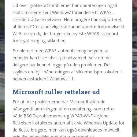
Ud over grafikkortsproblemer har opdateringen også
skabt forstyrrelser i Windows’ forbindelse til WPA3-
sikrede trådløse netværk. Flere brugere har rapporteret,
at deres PC’er pludselig ikke kunne oprette forbindelse til
Wi-Fi-netværk, der bruger den nyeste WPA3-standard
for kryptering og sikkerhed.
Problemet med WPA3-autentificering betyder, at
enheder kan blive afvist på netværket, selv om de
tidligere har kunnet logge på uden problemer. Det
skyldes en fejl i håndteringen af sikkerhedsprotokollen i
netværksstacken i Windows 11.
Microsoft ruller rettelser ud
For at løse problemerne har Microsoft allerede
påbegyndt udrulningen af en opdatering, som retter
både BSOD-problemerne og WPA3-Wi-Fi-fejlene.
Rettelsen installeres automatisk via Windows Update for
de fleste brugere, men kan også downloades manuelt,
hvis din enhed ikke opdaterer automatisk.