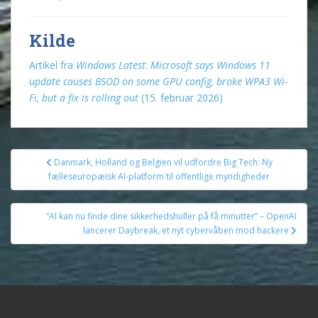
Kilde
Artikel fra
Windows Latest
:
Microsoft says Windows 11
update causes BSOD on some GPU config, broke WPA3 Wi-
Fi, but a fix is rolling out
(15. februar 2026)
Indlægsnavigation
Danmark, Holland og Belgien vil udfordre Big Tech: Ny
fælleseuropæisk AI-platform til offentlige myndigheder
“AI kan nu finde dine sikkerhedshuller på få minutter” – OpenAI
lancerer Daybreak, et nyt cybervåben mod hackere